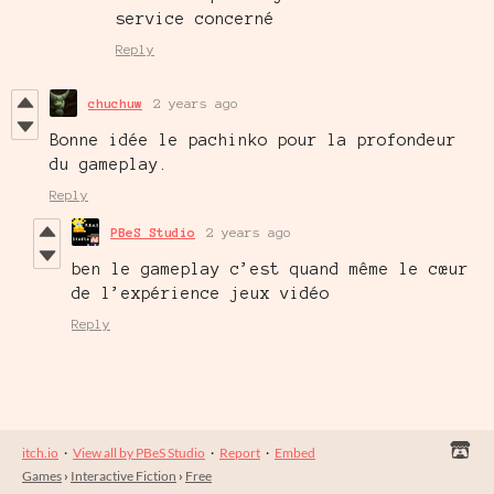
service concerné
Reply
chuchuw
2 years ago
Bonne idée le pachinko pour la profondeur
du gameplay.
Reply
PBeS Studio
2 years ago
ben le gameplay c’est quand même le cœur
de l’expérience jeux vidéo
Reply
itch.io
·
View all by PBeS Studio
·
Report
·
Embed
Games
›
Interactive Fiction
›
Free