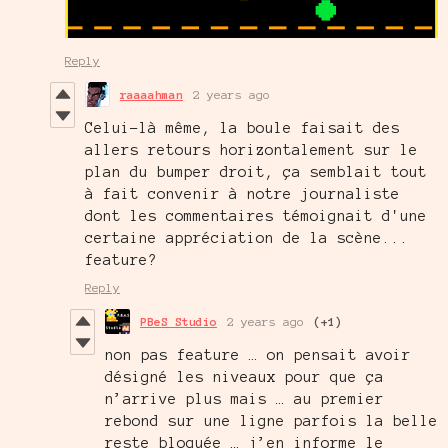
Reply
raaaahman
2 years ago
Celui-là même, la boule faisait des
allers retours horizontalement sur le
plan du bumper droit, ça semblait tout
à fait convenir à notre journaliste
dont les commentaires témoignait d'une
certaine appréciation de la scène...
feature?
Reply
PBeS Studio
2 years ago
(+1)
non pas feature … on pensait avoir
désigné les niveaux pour que ça
n’arrive plus mais … au premier
rebond sur une ligne parfois la belle
reste bloquée … j’en informe le