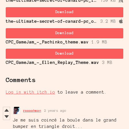
the-ultimate-secret-of-canard-pc_linux.zip
759 kB
Download
the-ultimate-secret-of-canard-pc_osx.zip
3.2 MB
Download
CPC_GameJam_-_Pachinko_theme.wav
1.9 MB
Download
CPC_GameJam_-_Ellen_Replay_Theme.wav
3 MB
Comments
Log in with itch.io
to leave a comment.
raaaahman
2 years ago
Je me suis coincé la boule dans le grand
bumper en triangle droit...