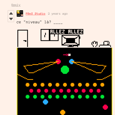
Reply
PBeS Studio
2 years ago
ce "niveau" là? ____