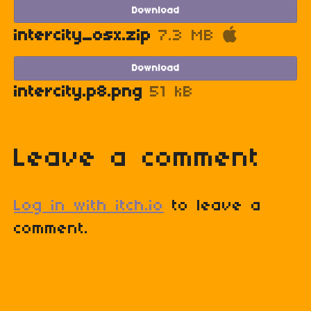
Download
intercity_osx.zip
7.3 MB
Download
intercity.p8.png
51 kB
Leave a comment
Log in with itch.io
to leave a
comment.