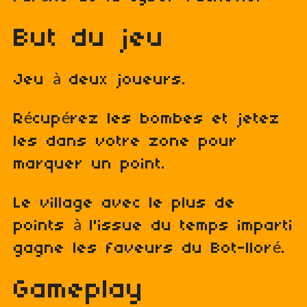
But du jeu
Jeu à deux joueurs.
Récupérez les bombes et jetez
les dans votre zone pour
marquer un point.
Le village avec le plus de
points à l'issue du temps imparti
gagne les faveurs du Bot-lloré.
Gameplay