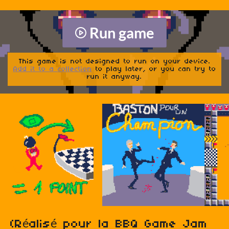
Run game
This game is not designed to run on your device.
Add it to a collection
to play later, or you can try to
run it anyway.
(Réalisé pour la BBQ Game Jam