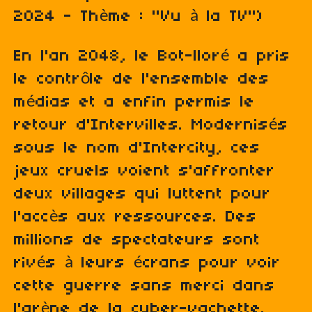
2024 - Thème : "Vu à la TV")
En l'an 2048, le Bot-lloré a pris
le contrôle de l'ensemble des
médias et a enfin permis le
retour d'Intervilles. Modernisés
sous le nom d'Intercity, ces
jeux cruels voient s'affronter
deux villages qui luttent pour
l'accès aux ressources. Des
millions de spectateurs sont
rivés à leurs écrans pour voir
cette guerre sans merci dans
l'arène de la cyber-vachette.